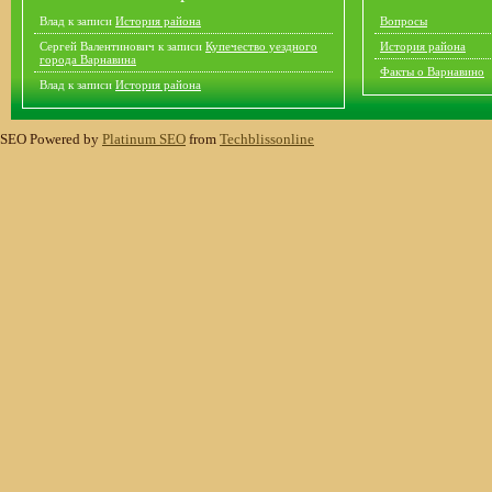
Влад
к записи
История района
Вопросы
Сергей Валентинович
к записи
Купечество уездного
История района
города Варнавина
Факты о Варнавино
Влад
к записи
История района
SEO Powered by
Platinum SEO
from
Techblissonline