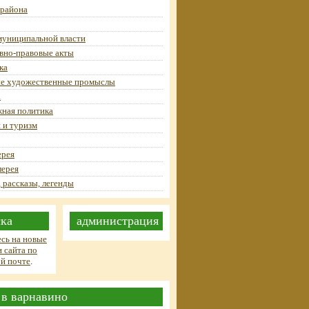
 района
муниципальной власти
вно-правовые акты
ка
е художественные промыслы
а
ная политика
 и туризм
ерея
лерея
 рассказы, легенды
ка
администрация
сь на новые
 сайта по
й почте
.
 в варнавино