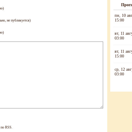
Прогн
но)
ьно, не публикуется)
ию)
по RSS.