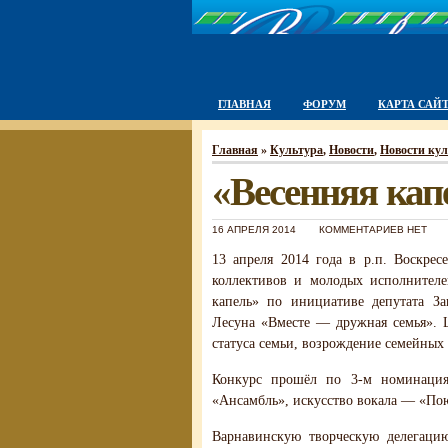
ГЛАВНАЯ
ФОРУМ
КАРТА САЙ
Главная
»
Культура
,
Новости
,
Новости ку
«Весенняя кап
16 АПРЕЛЯ 2014
КОММЕНТАРИЕВ НЕТ
13 апреля 2014 года в р.п. Воскрес
коллективов и молодых исполнителе
капель» по инициативе депутата За
Лесуна «Вместе — дружная семья». 
статуса семьи, возрождение семейных 
Конкурс прошёл по 3-м номинация
«Ансамбль», искусство вокала — «По
Варнавинскую творческую делегаци