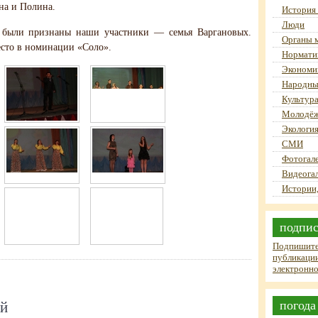
на и Полина.
История
Люди
 были признаны наши участники — семья Варгановых.
Органы 
есто в номинации «Соло».
Нормати
Экономи
Народны
Культур
Молодёж
Экология
СМИ
Фотогал
Видеога
Истории,
подпис
Подпишите
публикации
электронно
погода
ий