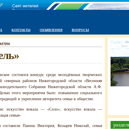
ТА
КОНТАКТЫ
ОБЪЯВЛЕНИЯ
ВОПРОСЫ
льтуры
ель»
енское состоялся конкурс среди молодёжных творческих
й северных районов Нижегородской области «Весенняя
конодательного Собрания Нижегородской области А.Ф.
Целью этого мероприятия было: повышение социального
традиций и укрепление авторитета семьи в обществе.
м: искусство вокала — «Соло», искусство вокала —
ющая семья»
раздел
ю составили Паниш Виктория, Козырев Николай, семья