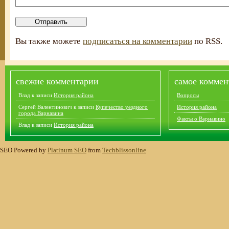
Вы также можете
подписаться на комментарии
по RSS.
свежие комментарии
самое коммен
Влад
к записи
История района
Вопросы
Сергей Валентинович
к записи
Купечество уездного
История района
города Варнавина
Факты о Варнавино
Влад
к записи
История района
SEO Powered by
Platinum SEO
from
Techblissonline