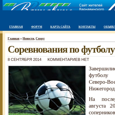
ГЛАВНАЯ
ФОРУМ
КАРТА САЙТА
КОНТАКТЫ
ОБЪЯВ
Главная
»
Новости
,
Спорт
Соревнования по футболу
8 СЕНТЯБРЯ 2014
КОММЕНТАРИЕВ НЕТ
Завершилис
футболу
Северо-
Нижегородс
На посл
августа 2
соперник