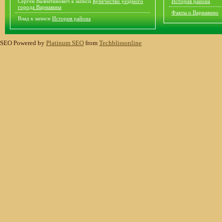
Сергей Валентинович
к записи
Купечество уездного
История района
города Варнавина
Факты о Варнавино
Влад
к записи
История района
SEO Powered by
Platinum SEO
from
Techblissonline