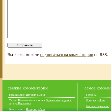
Вы также можете
подписаться на комментарии
по RSS.
свежие комментарии
самое коммен
Влад
к записи
История района
Вопросы
Сергей Валентинович
к записи
Купечество уездного
История района
города Варнавина
Факты о Варнавино
Влад
к записи
История района