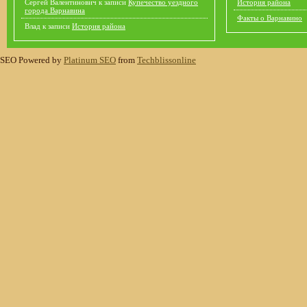
Сергей Валентинович
к записи
Купечество уездного
История района
города Варнавина
Факты о Варнавино
Влад
к записи
История района
SEO Powered by
Platinum SEO
from
Techblissonline