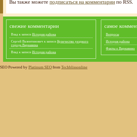
Вы также можете
подписаться на комментарии
по RSS.
свежие комментарии
самое коммен
Влад
к записи
История района
Вопросы
Сергей Валентинович
к записи
Купечество уездного
История района
города Варнавина
Факты о Варнавино
Влад
к записи
История района
SEO Powered by
Platinum SEO
from
Techblissonline