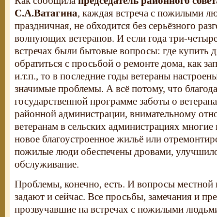
Как сообщила
председатель районного совет
С.А.Ватагина
, каждая встреча с пожилыми л
праздничная, не обходится без серьёзного раз
волнующих ветеранов. И если года три-четыре
встречах были бытовые вопросы: где купить д
обратиться с просьбой о ремонте дома, как зап
и.т.п., то в последние годы ветераны настрое
значимые проблемы. А всё потому, что благод
государственной программе заботы о ветерана
районной администрации, внимательному от
ветеранам в сельских администрациях многие 
новое благоустроенное жильё или отремонтиро
пожилые люди обеспечены дровами, улучшил
обслуживание.
Проблемы, конечно, есть. И вопросы местной 
задают и сейчас. Все просьбы, замечания и пр
прозвучавшие на встречах с пожилыми людьми