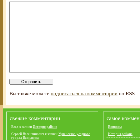
Вы также можете
подписаться на комментарии
по RSS.
свежие комментарии
самое коммен
Влад
к записи
История района
Вопросы
Сергей Валентинович
к записи
Купечество уездного
История района
города Варнавина