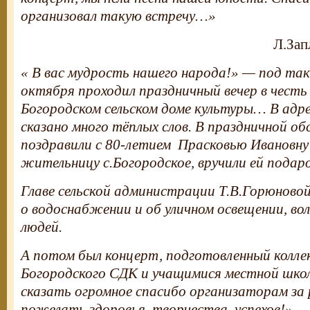
организовал такую встречу…»
Л.Зап
« В вас мудрость нашего народа!» — под так
октября проходил праздничный вечер в честь
Богородском сельском доме культуры… В адр
сказано много тёплых слов. В праздничной об
поздравили с 80-летием Прасковью Ивановну
жительницу с.Богородское, вручили ей подаро
Главе сельской администрации Т.В.Горюновой
о водоснабжении и об уличном освещении, в
людей.
А потом был концерт, подготовленный колл
Богородского СДК и учащимися местной шк
сказать огромное спасибо организаторам за
пожелать здоровья, творчества, успехов!»