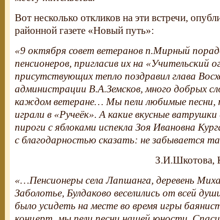
Вот несколько откликов на эти встречи, опуб
районной газете «Новый путь»:
«9 октября совет ветеранов п.Мирный порад
пенсионеров, пригласив их на «Учительский ог
присутствующих тепло поздравил глава Восх
администрации В.А.Земсков, много добрых сл
каждом ветеране… Мы пели любимые песни, п
играли в «Ручеёк». А какие вкусные ватрушки
пироги с яблоками испекла Зоя Ивановна Кур
с благодарностью сказать: не забывается та
З.И.Шкотова, 
«…Пенсионеры села Лапшанга, деревень Миха
Заболотье, Булдаково веселились от всей душ
было усидеть на месте во время игры баянис
концерт, мы пели песни нашей юности. Спаси