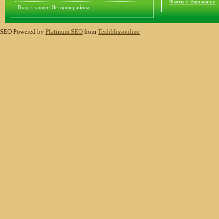
Факты о Варнавино
Влад
к записи
История района
SEO Powered by
Platinum SEO
from
Techblissonline