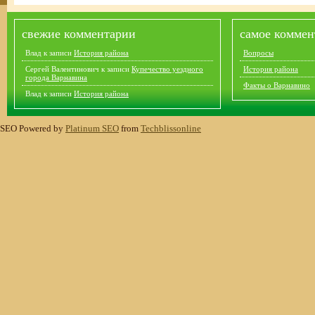
свежие комментарии
самое коммен
Влад
к записи
История района
Вопросы
Сергей Валентинович
к записи
Купечество уездного
История района
города Варнавина
Факты о Варнавино
Влад
к записи
История района
SEO Powered by
Platinum SEO
from
Techblissonline