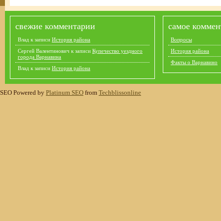
свежие комментарии
самое коммен
Влад
к записи
История района
Вопросы
Сергей Валентинович
к записи
Купечество уездного
История района
города Варнавина
Факты о Варнавино
Влад
к записи
История района
SEO Powered by
Platinum SEO
from
Techblissonline