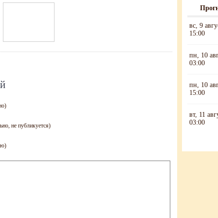
Прогн
ий
но)
ьно, не публикуется)
ию)