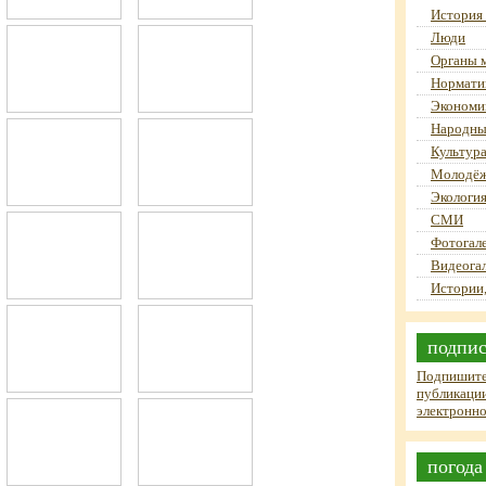
История
Люди
Органы 
Нормати
Экономи
Народны
Культур
Молодёж
Экология
СМИ
Фотогал
Видеога
Истории,
подпис
Подпишите
публикации
электронно
погода