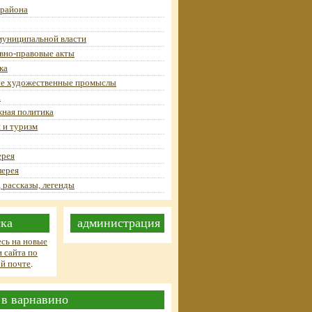
 района
муниципальной власти
вно-правовые акты
ка
е художественные промыслы
а
ная политика
 и туризм
ерея
лерея
 рассказы, легенды
ка
администрация
сь на новые
 сайта по
й почте
.
 в варнавино