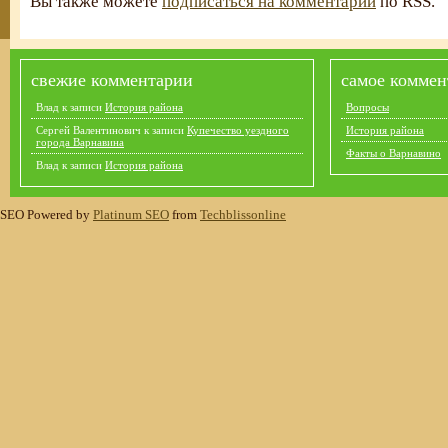
Вы также можете
подписаться на комментарии
по RSS.
свежие комментарии
самое коммен
Влад
к записи
История района
Вопросы
Сергей Валентинович
к записи
Купечество уездного
История района
города Варнавина
Факты о Варнавино
Влад
к записи
История района
SEO Powered by
Platinum SEO
from
Techblissonline