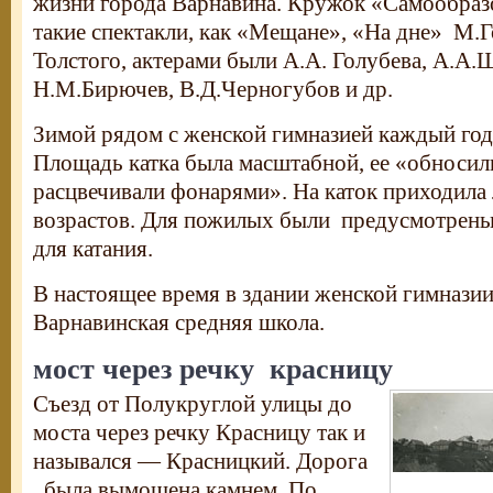
жизни города Варнавина. Кружок «Самообраз
такие спектакли, как «Мещане», «На дне» М.Г
Толстого, актерами были А.А. Голубева, А.А.
Н.М.Бирючев, В.Д.Черногубов и др.
Зимой рядом с женской гимназией каждый год 
Площадь катка была масштабной, ее «обносил
расцвечивали фонарями». На каток приходила
возрастов. Для пожилых были предусмотрены 
для катания.
В настоящее время в здании женской гимназии
Варнавинская средняя школа.
мост через речку красницу
Съезд от Полукруглой улицы до
моста через речку Красницу так и
назывался — Красницкий. Дорога
была вымощена камнем. По