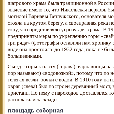
шатрового храма была традиционной в России
значение имело то, что Никольская церковь бы
могилой Варнавы Ветлужского, основателя мо
стояла на крутом берегу, а своенравная река
гору, что представляло угрозу для храма. В 1
предприняты меры по укреплению горы «свай
три ряда» (фотографы оставили нам хронику 
виде она простояла до 1932 года, пока не бы
большевиками.
Съезд с горы к плоту (справа) варнавинцы наз
пор называют) «водовозкой», потому что по н
телегах везли бочки с водой. В 1910 году на и
овраг (слева) был построен деревянный мост,
пристани. По нему с пароходов доставлялся то
располагались склады.
площадь соборная