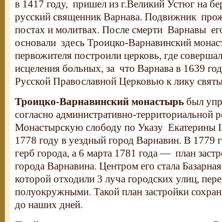
в 1417 году, пришел из г.Великий Устюг на бе
русский священник Варнава. Подвижник прожи
постах и молитвах. После смерти Варнавы ег
основали здесь Троицко-Варнавинский монас
первожителя построили церковь, где совершал
исцеления больных, за что Варнава в 1639 го
Русской Православной Церковью к лику святы
Троицко-Варнавинский монастырь
был упр
согласно административно-территориальной 
Монастырскую слободу по Указу Екатерины I
1778 году в уездный город Варнавин. В 1779 
герб города, а 6 марта 1781 года — план заст
города Варнавина. Центром его стала Базарная
которой отходили 3 луча городских улиц, пе
полуокружными. Такой план застройки сохран
до наших дней.