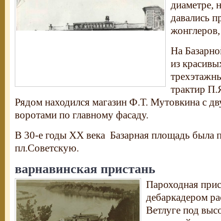
диаметре, 
давались п
жонглеров,
На Базарн
из красивы
трехэтажн
трактир П.
Рядом находился магазин Ф.Т. Мутовкина с д
воротами по главному фасаду.
В 30-е годы XX века Базарная площадь была 
пл.Советскую.
варнавинская пристань
Пароходная прис
дебаркадером ра
Ветлуге под выс