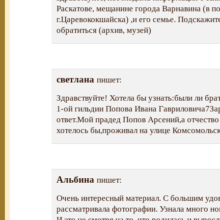
Раскатове, мещанине города Варнавина (в п
г.Царевококшайска) ,и его семье. Подскажит
обратиться (архив, музей)
светлана
пишет:
Здравствуйте! Хотела бы узнать:были ли брат
1-ой гильдии Попова Ивана Гавриловича7Зар
ответ.Мой прадед Попов Арсений,а отчество 
хотелось бы,проживал на улице Комсомольск
Альбина
пишет:
Очень интересный материал. С большим удов
рассматривала фотографии. Узнала много но
И это не смотря на то, что родилась и вырос