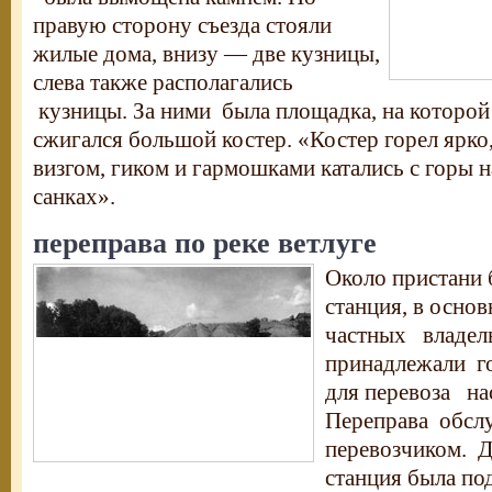
правую сторону съезда стояли
жилые дома, внизу — две кузницы,
слева также располагались
кузницы. За ними была площадка, на которой
сжигался большой костер. «Костер горел ярко,
визгом, гиком и гармошками катались с горы 
санках».
переправа по реке ветлуге
Около пристани 
станция, в осно
частных владель
принадлежали г
для перевоза нас
Переправа обсл
перевозчиком. Д
станция была по