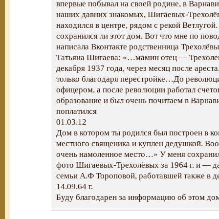
впервые побывал на своей родине, в Варнави
наших давних знакомых, Шигаевых-Трехолё
находился в центре, рядом с рекой Ветлугой
сохранился ли этот дом. Вот что мне по пово
написала Вконтакте родственница Трехолёвы
Татьяна Шигаева: «…мамин отец — Трехолев
декабря 1937 года, через месяц после ареста
только благодаря перестройке…До революци
офицером, а после революции работал счет
образование и был очень почитаем в Варнави
поплатился
01.03.12
Дом в котором ты родился был построен в ко
местного священика и куплен дедушкой. Во
очень намоленное место…» У меня сохрани
фото Шигаевых-Трехолёвых за 1964 г. и — д
семьи А.Ф Тороповой, работавшей также в де
14.09.64 г.
Буду благодарен за информацию об этом дом