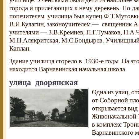
училище. Учениками были дети из наиболее 
города и прилегающих к нему деревень. По д
попечителем училища был купец Ф.Т.Мутовки
В.И.Кулагин, законоучителем — священник А
учителями — З.В.Кремнев, П.Г.Тумаков, Н.А.
М.Н.Алякритская, М.С.Бондырев. Училищный
Каплан.
Здание училища сгорело в 1930-е годы. На это
находится Варнавинская начальная школа.
улица дворянская
Одна из улиц, о
от Соборной пл
открывается вид
Живоначальной 
в комплекс Тро
Варнавинского м