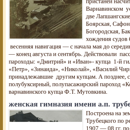
пристаней насчи
Варнавинском уе
две Лапшангские
Боярская, Сафон
Богородская, Бак
хождения судов 
весенняя навигация — с начала мая до середи
— конец августа и сентябрь. Действовали пас
пароходы: «Дмитрий» и «Иван»- купца 1-й ги
«Петр», «Зинаида», «Николай», «Василий Чир
принадлежавшие другим купцам. А позднее, с 
полубуксирный, полупасажирский пароход «
варнавинского купца Ф.Т. Мутовкина.
женская гимназия имени а.п. труб
Построена на зе
Трубецкого по р
1907 — 08 гг. по