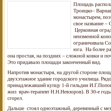
Площадь распола
Троицко– Варна
монастырем, поэ
свое название – 
Церковная огра
неизменной кон
ограничивала С
юга. На более р
она простая, на поздних – сложной ковки и по
Это придавало площади законченный вид.
Напротив монастыря, на другой стороне площ
двухэтажное здание городского училища. Рядо
принадлежавший купцу 1-й гильдии И.Г.Попов
жил врач-терапевт Н.Н.Невзоров). В 30-е год
сгорел.
Дальше стоял одноэтажный, деревянный с ме