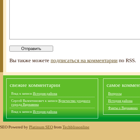
Вы также можете
подписаться на комментарии
по RSS.
свежие комментарии
самое коммен
Влад
к записи
История района
Вопросы
Сергей Валентинович
к записи
Купечество уездного
История района
города Варнавина
Факты о Варнавино
Влад
к записи
История района
SEO Powered by
Platinum SEO
from
Techblissonline