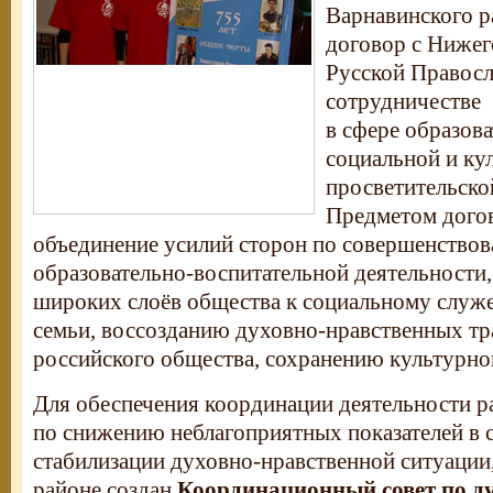
Варнавинского р
договор с Нижег
Русской Правосл
сотрудничестве
в сфере образова
социальной и ку
просветительско
Предметом догов
объединение усилий сторон по совершенство
образовательно-воспитательной деятельности
широких слоёв общества к социальному служ
семьи, воссозданию духовно-нравственных т
российского общества, сохранению культурно
Для обеспечения координации деятельности р
по снижению неблагоприятных показателей в 
стабилизации духовно-нравственной ситуации
районе создан
Координационный совет по д