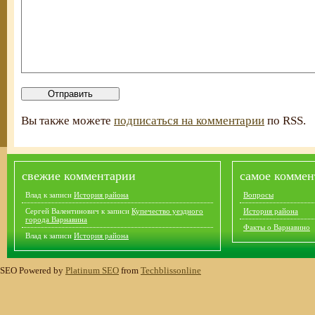
Вы также можете
подписаться на комментарии
по RSS.
свежие комментарии
самое коммен
Влад
к записи
История района
Вопросы
Сергей Валентинович
к записи
Купечество уездного
История района
города Варнавина
Факты о Варнавино
Влад
к записи
История района
SEO Powered by
Platinum SEO
from
Techblissonline